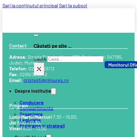
Sari la conținutul principal
Sari la subsol
Contact
Căutați pe site ...
Adresa:
Strada Principală, nr. 678, Cod postal: 547185,
Caută
Județ: Mureș
Monitorul Ofi
×
Telefon:
0265/326112
Fax:
0265/326842
Email:
cristesti@cjmures.ro
Despre instituție
Conducere
Program
Compartimente
Organizare
Luni/Marți/Miercuri
7.30 – 16.00,
Legislație
Joi
8.00 – 17.30,
Programe și strategii
Vineri
8.00 – 13.00