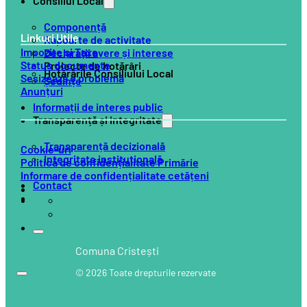
Consiliul Local
Componență
Linkuri Utile
Rapoarte de activitate
Impozite și Taxe
Declarații avere și interese
Status documente
Proiecte de hotărâri
Hotărârile Consiliului Local
Sesizează o problemă
Ședințe
Anunțuri
Informații de interes public
Transparență și integritate
Transparență decizională
Cookie-uri
Integritate instituțională
Politică de confidențialitate Primărie
Informare de confidențialitate cetățeni
Contact
Comuna Cristești
© 2026 Toate drepturile rezervate