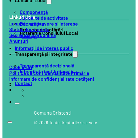
Consiliul Local
Componență
Linkuri Utile
Rapoarte de activitate
Impozite și Taxe
Declarații avere și interese
Status documente
Proiecte de hotărâri
Hotărârile Consiliului Local
Sesizează o problemă
Ședințe
Anunțuri
Informații de interes public
Transparență și integritate
Transparență decizională
Cookie-uri
Integritate instituțională
Politică de confidențialitate Primărie
Informare de confidențialitate cetățeni
Contact
Comuna Cristești
© 2026 Toate drepturile rezervate