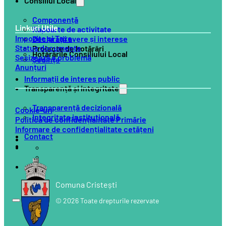
Consiliul Local
Componență
Linkuri Utile
Rapoarte de activitate
Impozite și Taxe
Declarații avere și interese
Status documente
Proiecte de hotărâri
Hotărârile Consiliului Local
Sesizează o problemă
Ședințe
Anunțuri
Informații de interes public
Transparență și integritate
Transparență decizională
Cookie-uri
Integritate instituțională
Politică de confidențialitate Primărie
Informare de confidențialitate cetățeni
Contact
Comuna Cristești
© 2026 Toate drepturile rezervate