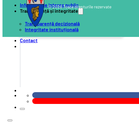
Informații de interes public
© 2026 Toate drepturile rezervate
Transparență și integritate
Transparență decizională
Integritate instituțională
Contact