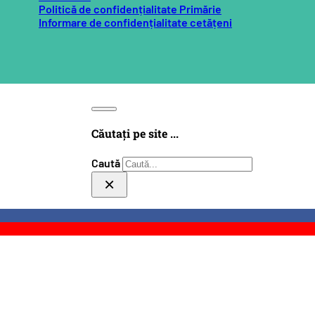
Politică de confidențialitate Primărie
Informare de confidențialitate cetățeni
Căutați pe site ...
Caută
×