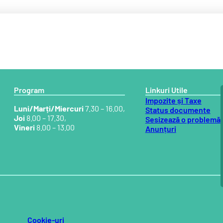
Program
Linkuri Utile
Impozite și Taxe
Luni/Marți/Miercuri
7.30 – 16.00,
Status documente
Joi
8.00 – 17.30,
Sesizează o problemă
Vineri
8.00 – 13.00
Anunțuri
Cookie-uri