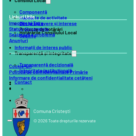
Consiliul Local
Componență
Linkuri Utile
Rapoarte de activitate
Impozite și Taxe
Declarații avere și interese
Status documente
Proiecte de hotărâri
Hotărârile Consiliului Local
Sesizează o problemă
Ședințe
Anunțuri
Informații de interes public
Transparență și integritate
Transparență decizională
Cookie-uri
Integritate instituțională
Politică de confidențialitate Primărie
Informare de confidențialitate cetățeni
Contact
Comuna Cristești
© 2026 Toate drepturile rezervate