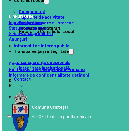
Consiliul Local
Componență
Linkuri Utile
Rapoarte de activitate
Impozite și Taxe
Declarații avere și interese
Status documente
Proiecte de hotărâri
Hotărârile Consiliului Local
Sesizează o problemă
Ședințe
Anunțuri
Informații de interes public
Transparență și integritate
Transparență decizională
Cookie-uri
Integritate instituțională
Politică de confidențialitate Primărie
Informare de confidențialitate cetățeni
Contact
Comuna Cristești
© 2026 Toate drepturile rezervate