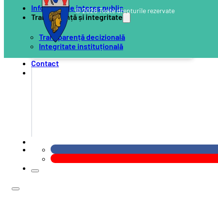
Informații de interes public
© 2026 Toate drepturile rezervate
Transparență și integritate
Transparență decizională
Integritate instituțională
Contact