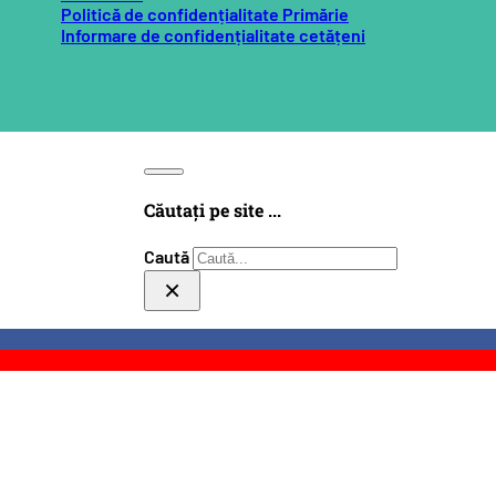
Politică de confidențialitate Primărie
Informare de confidențialitate cetățeni
Căutați pe site ...
Caută
×