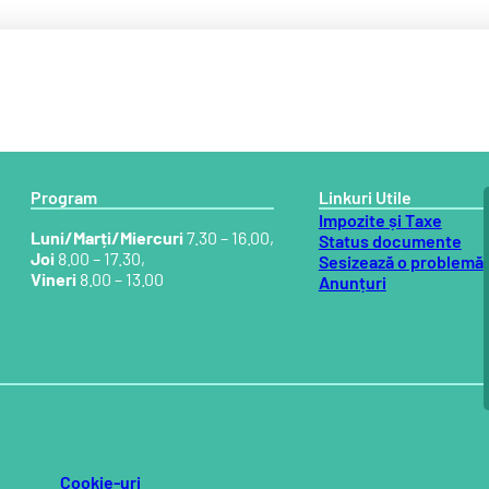
Program
Linkuri Utile
Impozite și Taxe
Luni/Marți/Miercuri
7.30 – 16.00,
Status documente
Joi
8.00 – 17.30,
Sesizează o problemă
Vineri
8.00 – 13.00
Anunțuri
Cookie-uri