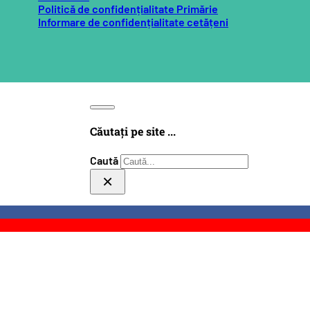
Politică de confidențialitate Primărie
Informare de confidențialitate cetățeni
Căutați pe site ...
Caută
×