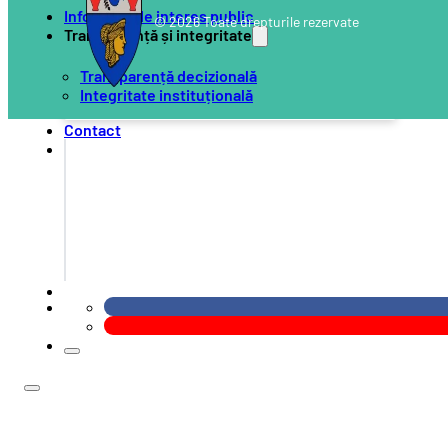
Informații de interes public
© 2026 Toate drepturile rezervate
Transparență și integritate
Transparență decizională
Integritate instituțională
Contact