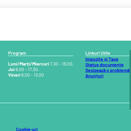
Program
Linkuri Utile
Impozite și Taxe
Luni/Marți/Miercuri
7.30 – 16.00,
Status documente
Joi
8.00 – 17.30,
Sesizează o problemă
Vineri
8.00 – 13.00
Anunțuri
Cookie-uri