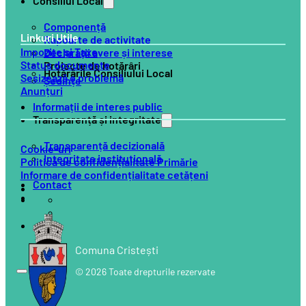
Consiliul Local
Componență
Linkuri Utile
Rapoarte de activitate
Impozite și Taxe
Declarații avere și interese
Status documente
Proiecte de hotărâri
Hotărârile Consiliului Local
Sesizează o problemă
Ședințe
Anunțuri
Informații de interes public
Transparență și integritate
Transparență decizională
Cookie-uri
Integritate instituțională
Politică de confidențialitate Primărie
Informare de confidențialitate cetățeni
Contact
Comuna Cristești
© 2026 Toate drepturile rezervate