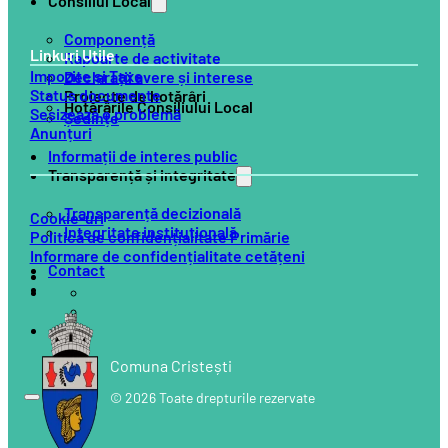
Consiliul Local
Componență
Linkuri Utile
Rapoarte de activitate
Impozite și Taxe
Declarații avere și interese
Status documente
Proiecte de hotărâri
Hotărârile Consiliului Local
Sesizează o problemă
Ședințe
Anunțuri
Informații de interes public
Transparență și integritate
Transparență decizională
Cookie-uri
Integritate instituțională
Politică de confidențialitate Primărie
Informare de confidențialitate cetățeni
Contact
Comuna Cristești
© 2026 Toate drepturile rezervate