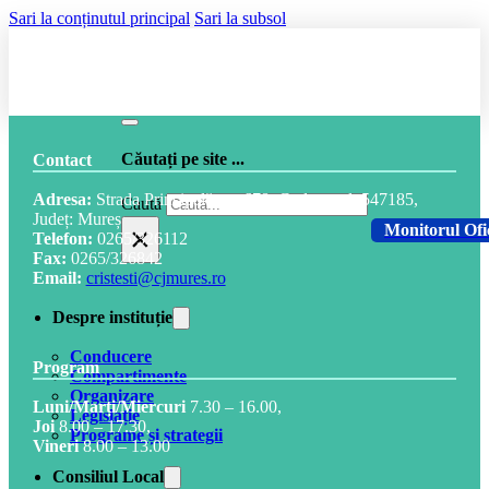
Sari la conținutul principal
Sari la subsol
Căutați pe site ...
Contact
Adresa:
Strada Principală, nr. 678, Cod postal: 547185,
Caută
Județ: Mureș
×
Monitorul Ofi
Telefon:
0265/326112
Fax:
0265/326842
Email:
cristesti@cjmures.ro
Despre instituție
Conducere
Program
Compartimente
Organizare
Luni/Marți/Miercuri
7.30 – 16.00,
Legislație
Joi
8.00 – 17.30,
Programe și strategii
Vineri
8.00 – 13.00
Consiliul Local