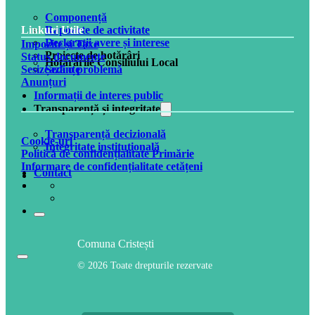
Componență
Rapoarte de activitate
Linkuri Utile
Declarații avere și interese
Impozite și Taxe
Proiecte de hotărâri
Status documente
Hotărârile Consiliului Local
Ședințe
Sesizează o problemă
Anunțuri
Informații de interes public
Transparență și integritate
Transparență decizională
Cookie-uri
Integritate instituțională
Politică de confidențialitate Primărie
Informare de confidențialitate cetățeni
Contact
Comuna Cristești
© 2026 Toate drepturile rezervate