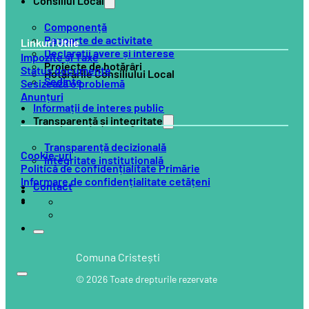
Consiliul Local
Componență
Rapoarte de activitate
Linkuri Utile
Declarații avere și interese
Impozite și Taxe
Proiecte de hotărâri
Status documente
Hotărârile Consiliului Local
Ședințe
Sesizează o problemă
Anunțuri
Informații de interes public
Transparență și integritate
Transparență decizională
Cookie-uri
Integritate instituțională
Politică de confidențialitate Primărie
Informare de confidențialitate cetățeni
Contact
Comuna Cristești
© 2026 Toate drepturile rezervate