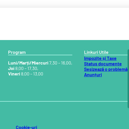
Program
Linkuri Utile
Impozite și Taxe
Luni/Marți/Miercuri
7.30 – 16.00,
Status documente
Joi
8.00 – 17.30,
Sesizează o problemă
Vineri
8.00 – 13.00
Anunțuri
Cookie-uri