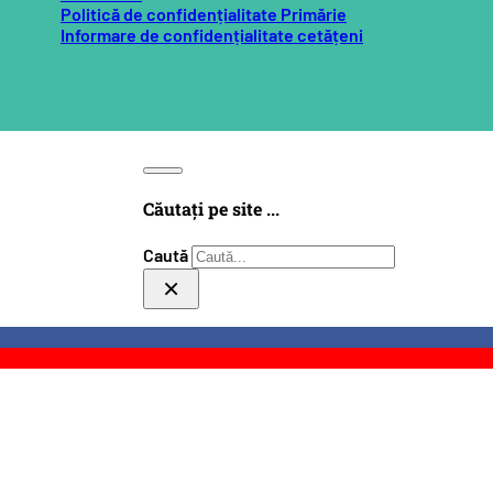
Politică de confidențialitate Primărie
Informare de confidențialitate cetățeni
Căutați pe site ...
Caută
×