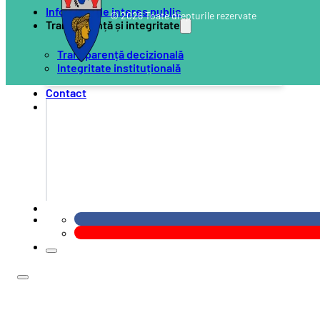
Informații de interes public
© 2026 Toate drepturile rezervate
Transparență și integritate
Transparență decizională
Integritate instituțională
Contact