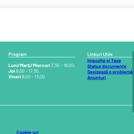
Program
Linkuri Utile
Impozite și Taxe
Luni/Marți/Miercuri
7.30 – 16.00,
Status documente
Joi
8.00 – 17.30,
Sesizează o problemă
Vineri
8.00 – 13.00
Anunțuri
Cookie-uri