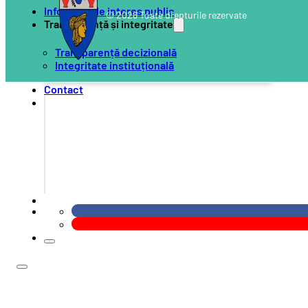
Informații de interes public
© 2026 Toate drepturile rezervate
Transparență și integritate
Transparență decizională
Integritate instituțională
Contact