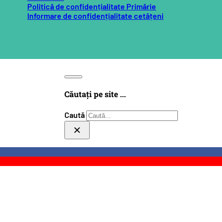
Politică de confidențialitate Primărie
Informare de confidențialitate cetățeni
Căutați pe site ...
Caută
×