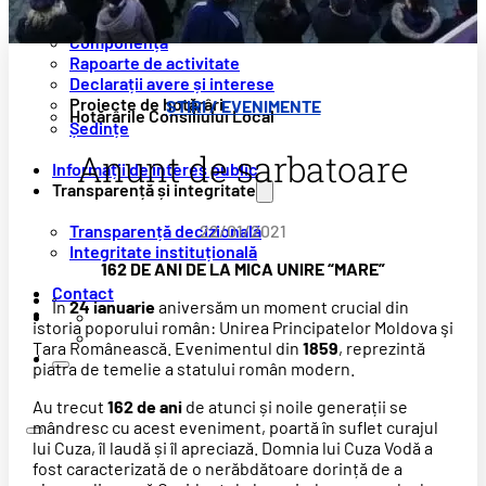
Consiliul Local
Componență
Rapoarte de activitate
Declarații avere și interese
Proiecte de hotărâri
ȘTIRI / EVENIMENTE
Hotărârile Consiliului Local
Ședințe
Anunt de sarbatoare
Informații de interes public
Transparență și integritate
Transparență decizională
22/01/2021
Integritate instituțională
162 DE ANI DE LA MICA UNIRE “MARE”
Contact
În
24 ianuarie
aniversăm un moment crucial din
istoria poporului român: Unirea Principatelor Moldova şi
Ţara Românească. Evenimentul din
1859
, reprezintă
piatra de temelie a statului român modern.
Au trecut
162 de ani
de atunci și noile generații se
mândresc cu acest eveniment, poartă în suflet curajul
lui Cuza, îl laudă și îl apreciază. Domnia lui Cuza Vodă a
fost caracterizată de o nerăbdătoare dorință de a