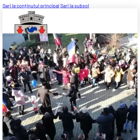
Sari la conținutul principal
Sari la subsol
Căutați pe site ...
Caută
×
Despre instituție
Conducere
Compartimente
Organizare
Legislație
Programe și strategii