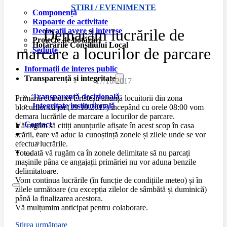
ȘTIRI / EVENIMENTE
Componență
Rapoarte de activitate
Demarăm lucrările de
Declarații avere și interese
Proiecte de hotărâri
Hotărârile Consiliului Local
marcare a locurilor de parcare
Ședințe
Informații de interes public
Transparență și integritate
17/10/2017
Transparență decizională
Primăria comunei Cristești anunță locuitorii din zona
Integritate instituțională
blocurilor că joi (19.10.2017) începând cu orele 08:00 vom
demara lucrările de marcare a locurilor de parcare.
Contact
Vă rugăm să citiți anunțurile afișate în acest scop în casa
scării, care vă aduc la cunoștință zonele și zilele unde se vor
efectua lucrările.
Totodată vă rugăm ca în zonele delimitate să nu parcați
mașinile pâna ce angajații primăriei nu vor aduna benzile
delimitatoare.
Vom continua lucrările (în funcție de condițiile meteo) și în
zilele următoare (cu excepția zilelor de sâmbătă și duminică)
până la finalizarea acestora.
Vă mulțumim anticipat pentru colaborare.
Știrea următoare