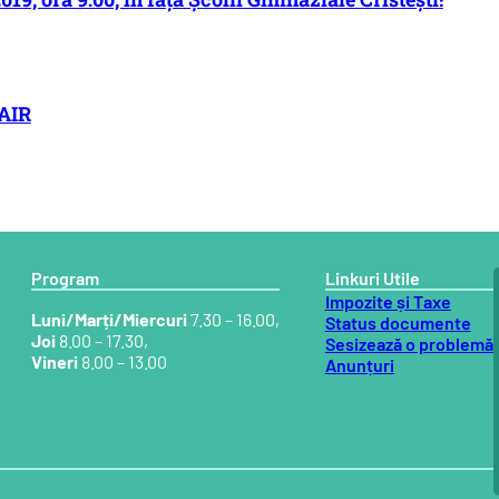
NAIR
Program
Linkuri Utile
Impozite și Taxe
Luni/Marți/Miercuri
7.30 – 16.00,
Status documente
Joi
8.00 – 17.30,
Sesizează o problemă
Vineri
8.00 – 13.00
Anunțuri