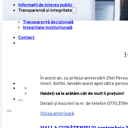
Informații de interes public
Transparență și integritate
Transparență decizională
Integritate instituțională
Contact
H
În acest an, cu prilejul aniversării Zilei Pe
tineri. Astfel, lansăm acest apel către perso
Haideți să le arătăm cât de mult îi prețuim!
Detalii și înscrieri la nr. de telefon 0770.37
Știrea anterioară
HAI LA CURĂȚENIE! 21 septembrie 2019