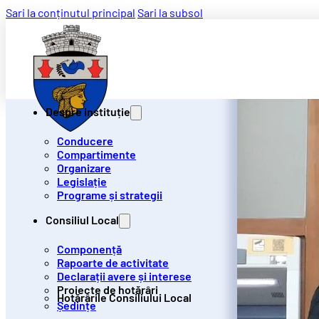
Sari la conținutul principal
Sari la subsol
Despre instituție
Conducere
Compartimente
Organizare
Legislație
Programe și strategii
Consiliul Local
Componență
Rapoarte de activitate
Declarații avere și interese
Proiecte de hotărâri
Hotărârile Consiliului Local
Ședințe