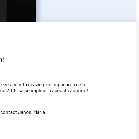
m!
breze această ocazie prin implicarea celor
rie 2019, să se implice în această acțiune!
 contact Jánosi Maria.