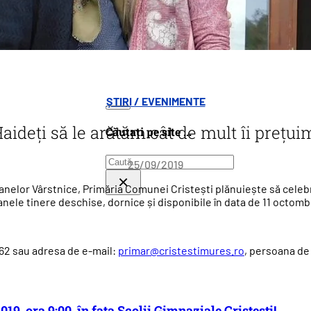
ȘTIRI / EVENIMENTE
aideți să le arătăm cât de mult îi prețui
Căutați pe site ...
Caută
25/09/2019
×
rsoanelor Vârstnice, Primăria Comunei Cristești plănuiește să cele
anele tinere deschise, dornice și disponibile în data de 11 octomb
9462 sau adresa de e-mail:
primar@cristestimures.ro
, persoana de
, ora 9:00, în fața Școlii Gimnaziale Cristești!