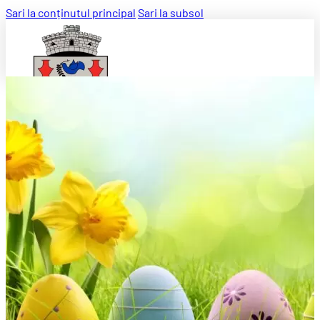
Sari la conținutul principal
Sari la subsol
Căutați pe site ...
Caută
×
Despre instituție
Conducere
Compartimente
Organizare
Legislație
Programe și strategii