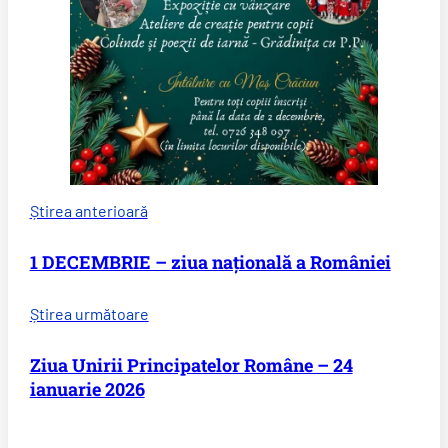
Știrea anterioară
1 DECEMBRIE – ziua națională a României
Știrea următoare
Ziua Unirii Principatelor Române – 24
ianuarie 2026