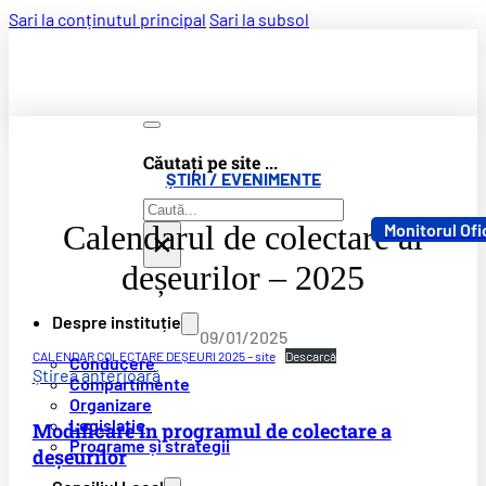
Sari la conținutul principal
Sari la subsol
Căutați pe site ...
ȘTIRI / EVENIMENTE
Caută
Calendarul de colectare al
Monitorul Ofi
×
deșeurilor – 2025
Despre instituție
09/01/2025
CALENDAR COLECTARE DEȘEURI 2025 – site
Descarcă
Conducere
Știrea anterioară
Compartimente
Organizare
Legislație
Modificare în programul de colectare a
Programe și strategii
deșeurilor