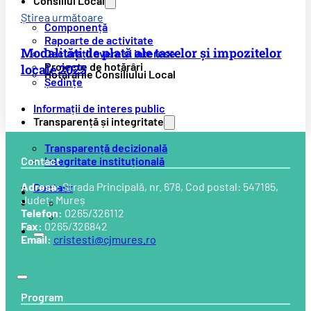
Consiliul Local
Știrea următoare
Componență
Rapoarte de activitate
Modalități de plată ale taxelor și impozitelor
Declarații avere și interese
Proiecte de hotărâri
locale 2025
Hotărârile Consiliului Local
Ședințe
Informații de interes public
Transparență și integritate
Transparență decizională
Integritate instituțională
Contact
Adresa:
Strada Principală, nr. 678, Cod postal: 547185,
Contact
Județ: Mureș
Telefon:
0265/326112
Fax:
0265/326842
Email:
cristesti@cjmures.ro
Program