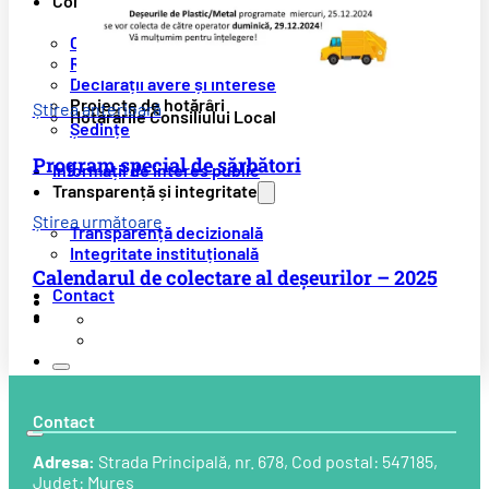
Consiliul Local
Componență
Rapoarte de activitate
Declarații avere și interese
Proiecte de hotărâri
Știrea anterioară
Hotărârile Consiliului Local
Ședințe
Program special de sărbători
Informații de interes public
Transparență și integritate
Știrea următoare
Transparență decizională
Integritate instituțională
Calendarul de colectare al deșeurilor – 2025
Contact
Contact
Adresa:
Strada Principală, nr. 678, Cod postal: 547185,
Județ: Mureș