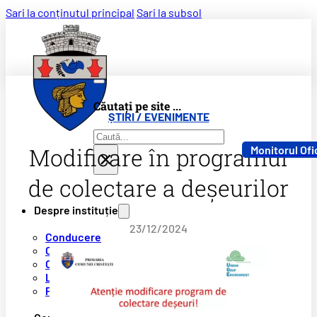
Sari la conținutul principal
Sari la subsol
Căutați pe site ...
ȘTIRI / EVENIMENTE
Caută
Modificare în programul
Monitorul Ofi
×
de colectare a deșeurilor
Despre instituție
23/12/2024
Conducere
Compartimente
Organizare
Legislație
Programe și strategii