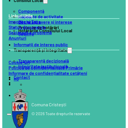
Consiliul Local
Componență
Linkuri Utile
Rapoarte de activitate
Impozite și Taxe
Declarații avere și interese
Status documente
Proiecte de hotărâri
Hotărârile Consiliului Local
Sesizează o problemă
Ședințe
Anunțuri
Informații de interes public
Transparență și integritate
Transparență decizională
Cookie-uri
Integritate instituțională
Politică de confidențialitate Primărie
Informare de confidențialitate cetățeni
Contact
HU
Comuna Cristești
© 2026 Toate drepturile rezervate