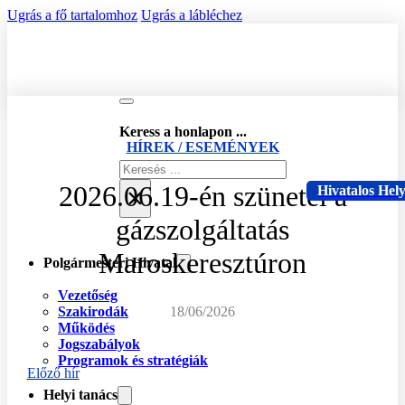
Ugrás a fő tartalomhoz
Ugrás a lábléchez
Keress a honlapon ...
HÍREK / ESEMÉNYEK
Keresés
2026.06.19-én szünetel a
×
Hivatalos Hel
gázszolgáltatás
Maroskeresztúron
Polgármesteri Hivatal
Vezetőség
Szakirodák
18/06/2026
Működés
Jogszabályok
Programok és stratégiák
Előző hír
Helyi tanács