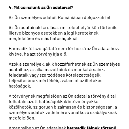
4. Mit csinálunk az Ön adataival?
Az Ön személyes adatait Romániában dolgozzuk fel.
Az Ön adatainak tárolása a mi telephelyünkön történik,
illetve bizonyos esetekben a jogi kereteknek
megfelelően és más hatóságoknál.
Harmadik fél szolgáltató nem fér hozzá az Ön adataihoz,
kivéve, ha azt törvény írja elő.
Azok a személyek, akik hozzáférhetnek az Ön személyes
adataihoz, az alkalmazottaink és munkatársaink,
feladataik vagy szerződéses kötelezettségeik
teljesítésének mértékéig, valamint az illetékes
hatóságok.
A törvénynek megfelelően az Ön adatai a törvény által
felhatalmazott hatóságokkal/intézményekkel
közölhetők, szigorúan bizalmasan és biztonságosan, a
személyes adatok védelmére vonatkozó szabályoknak
megfelelően.
Amennyiben az Ön adatainak
harmadik félnek történő