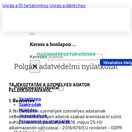
Ugrás a fő tartalomhoz
Ugrás a lábléchez
Keress a honlapon ...
MAROSKERESZTÚR KÖZSÉG
Keresés
Hivatalos Hel
×
Polgári adatvédelmi nyilatkozat
TÁJÉKOZTATÁS A SZEMÉLYES ADATOK
Polgármesteri Hivatal
FELDOLGOZÁSÁRÓL
Vezetőség
1. Bevezetés
Szakirodák
Működés
A természetes személyek személyes adatainak
Jogszabályok
védelméről és az ilyen adatok szabad áramlásáról szóló
Programok és stratégiák
európai uniós jogszabályok 2018. május 25-től
alkalmazandó változásai – 2016/679/EU rendelet – GDPR