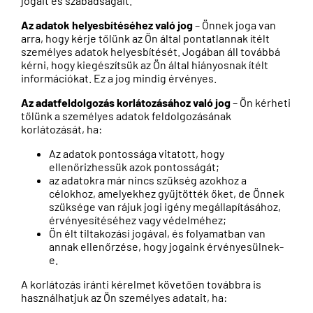
jogait és szabadságait.
Az adatok helyesbítéséhez való jog
– Önnek joga van
arra, hogy kérje tőlünk az Ön által pontatlannak ítélt
személyes adatok helyesbítését. Jogában áll továbbá
kérni, hogy kiegészítsük az Ön által hiányosnak ítélt
információkat. Ez a jog mindig érvényes.
Az adatfeldolgozás korlátozásához való jog
– Ön kérheti
tőlünk a személyes adatok feldolgozásának
korlátozását, ha:
Az adatok pontossága vitatott, hogy
ellenőrizhessük azok pontosságát;
az adatokra már nincs szükség azokhoz a
célokhoz, amelyekhez gyűjtötték őket, de Önnek
szüksége van rájuk jogi igény megállapításához,
érvényesítéséhez vagy védelméhez;
Ön élt tiltakozási jogával, és folyamatban van
annak ellenőrzése, hogy jogaink érvényesülnek-
e.
A korlátozás iránti kérelmet követően továbbra is
használhatjuk az Ön személyes adatait, ha: