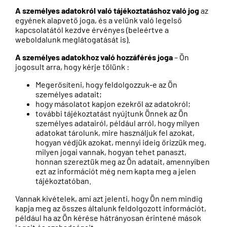
A személyes adatokról való tájékoztatáshoz való jog
az
egyének alapvető joga, és a velünk való legelső
kapcsolatától kezdve érvényes (beleértve a
weboldalunk meglátogatását is).
A személyes adatokhoz való hozzáférés joga
– Ön
jogosult arra, hogy kérje tőlünk :
Megerősíteni, hogy feldolgozzuk-e az Ön
személyes adatait;
hogy másolatot kapjon ezekről az adatokról;
további tájékoztatást nyújtunk Önnek az Ön
személyes adatairól, például arról, hogy milyen
adatokat tárolunk, mire használjuk fel azokat,
hogyan védjük azokat, mennyi ideig őrizzük meg,
milyen jogai vannak, hogyan tehet panaszt,
honnan szereztük meg az Ön adatait, amennyiben
ezt az információt még nem kapta meg a jelen
tájékoztatóban.
Vannak kivételek, ami azt jelenti, hogy Ön nem mindig
kapja meg az összes általunk feldolgozott információt,
például ha az Ön kérése hátrányosan érintené mások