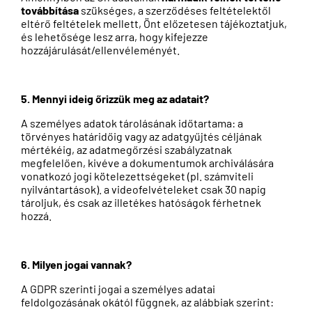
továbbítása
szükséges, a szerződéses feltételektől
eltérő feltételek mellett, Önt előzetesen tájékoztatjuk,
és lehetősége lesz arra, hogy kifejezze
hozzájárulását/ellenvéleményét.
5. Mennyi ideig őrizzük meg az adatait?
A személyes adatok tárolásának időtartama: a
törvényes határidőig vagy az adatgyűjtés céljának
mértékéig, az adatmegőrzési szabályzatnak
megfelelően, kivéve a dokumentumok archiválására
vonatkozó jogi kötelezettségeket (pl. számviteli
nyilvántartások). a videofelvételeket csak 30 napig
tároljuk, és csak az illetékes hatóságok férhetnek
hozzá.
6. Milyen jogai vannak?
A GDPR szerinti jogai a személyes adatai
feldolgozásának okától függnek, az alábbiak szerint: