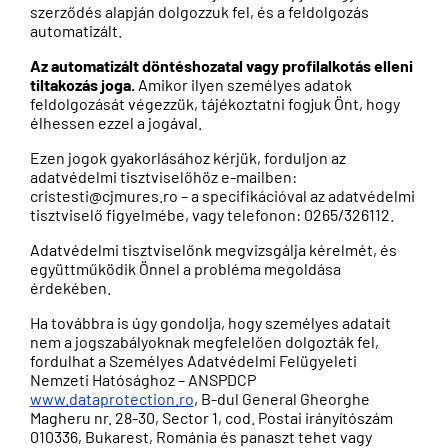
szerződés alapján dolgozzuk fel, és a feldolgozás
automatizált.
Az automatizált döntéshozatal vagy profilalkotás elleni
tiltakozás joga.
Amikor ilyen személyes adatok
feldolgozását végezzük, tájékoztatni fogjuk Önt, hogy
élhessen ezzel a jogával.
Ezen jogok gyakorlásához kérjük, forduljon az
adatvédelmi tisztviselőhöz e-mailben:
cristesti@cjmures.ro – a specifikációval az adatvédelmi
tisztviselő figyelmébe, vagy telefonon: 0265/326112.
Adatvédelmi tisztviselőnk megvizsgálja kérelmét, és
együttműködik Önnel a probléma megoldása
érdekében.
Ha továbbra is úgy gondolja, hogy személyes adatait
nem a jogszabályoknak megfelelően dolgozták fel,
fordulhat a Személyes Adatvédelmi Felügyeleti
Nemzeti Hatósághoz – ANSPDCP
www.dataprotection.ro
, B-dul General Gheorghe
Magheru nr. 28-30, Sector 1, cod. Postai irányítószám
010336, Bukarest, Románia és panaszt tehet vagy