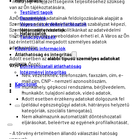
Helyi tanács
– miatt jogi kötelezettségeink teljesítéséhez szükség
van az Ön tájékoztatására.
Testületi tagok
Beszámolók
Az Ön személyes adatainak feldolgozásának alapját a
Vagyon- és érdeknyilatkozatok
Személyes adatok védelméről szóló szabályzat képezi.
Határozattervezetek
Személyes adatvédelmi politikánkat az adatvédelmi
Határozatok
tisztviselőnél vagy a weboldalon érheti el. A Város az Ön
Tanácsgyűlések
(az érintett) által megadott személyes adatok
adatkezelője.
Közérdekű információk
Átláthatóság és integritás
Adott esetben az
alábbi típusú személyes adatokat
gyűjtjük
Öntől:
Döntéshozatali átláthatóság
Intézményi integritás
Név, vezetéknév, telefonszám, faxszám, cím, e-
mail cím, CNP – nemzeti azonosítószám,
Kapcsolat
RO
munkahely, gépkocsi rendszáma, bérjövedelem,
munkakör, tulajdoni adatok, videó adatok.
Adott esetben érzékeny adatokat dolgozunk fel
(például egészségügyi adatok, hátrányos helyzetű
kategóriák, szociális támogatás).
Nem alkalmazunk automatizált döntéshozatali
eljárásokat, beleértve az egyének profilalkotását.
– A törvény értelmében állandó választási hatóság
vagyunk.