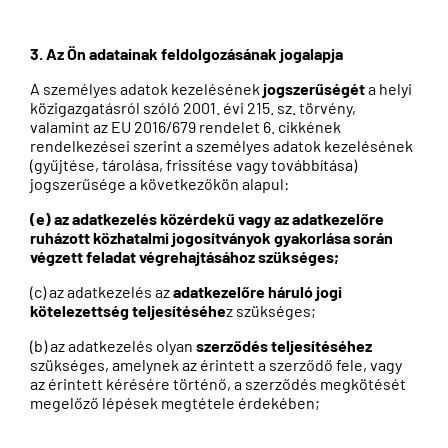
3. Az Ön adatainak feldolgozásának jogalapja
A személyes adatok kezelésének
jogszerűségét
a helyi
közigazgatásról szóló 2001. évi 215. sz. törvény,
valamint az EU 2016/679 rendelet 6. cikkének
rendelkezései szerint a személyes adatok kezelésének
(gyűjtése, tárolása, frissítése vagy továbbítása)
jogszerűsége a következőkön alapul:
(e) az adatkezelés közérdekű vagy az adatkezelőre
ruházott közhatalmi jogosítványok gyakorlása során
végzett feladat végrehajtásához szükséges;
(c) az adatkezelés az
adatkezelőre háruló jogi
kötelezettség teljesítéséhe
z szükséges;
(b) az adatkezelés olyan
szerződés teljesítéséhez
szükséges, amelynek az érintett a szerződő fele, vagy
az érintett kérésére történő, a szerződés megkötését
megelőző lépések megtétele érdekében;