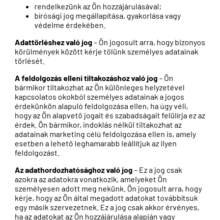
rendelkezünk az Ön hozzájárulásával;
bírósági jog megállapítása, gyakorlása vagy
védelme érdekében.
Adattörléshez való jog
– Ön jogosult arra, hogy bizonyos
körülmények között kérje tőlünk személyes adatainak
törlését.
A feldolgozás elleni tiltakozáshoz való jog
– Ön
bármikor tiltakozhat az Ön különleges helyzetével
kapcsolatos okokból személyes adatainak a jogos
érdekünkön alapuló feldolgozása ellen, ha úgy véli,
hogy az Ön alapvető jogait és szabadságait felülírja ez az
érdek. Ön bármikor, indoklás nélkül tiltakozhat az
adatainak marketing célú feldolgozása ellen is, amely
esetben a lehető leghamarabb leállítjuk az ilyen
feldolgozást.
Az adathordozhatósághoz való jog
– Ez a jog csak
azokra az adatokra vonatkozik, amelyeket Ön
személyesen adott meg nekünk. Ön jogosult arra, hogy
kérje, hogy az Ön által megadott adatokat továbbítsuk
egy másik szervezetnek. Ez a jog csak akkor érvényes,
ha az adatokat az Ön hozzájárulása alapján vagy