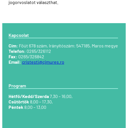
jogorvoslatot választhat.
Kapcsolat
Cím:
Főút 678 szám, Irányítószám: 547185,
Maros megye
Telefon:
0265/326112
Fax:
0265/326842
Email:
cristesti@cjmures.ro
Program
Hétfő/Kedd/Szerda
7.30 – 16.00,
Csütörtök
8.00 – 17.30,
Péntek
8.00 – 13.00