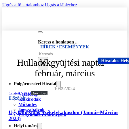
Ugrás a fő tartalomhoz
Ugrás a lábléchez
Keress a honlapon ...
HÍREK / ESEMÉNYEK
Keresés
Hulladékgyüjtési naptár –
×
Hivatalos Hel
február, március
Polgármesteri Hivatal
10/09/2024
Cristesti_HU
Download
Vezetőség
Előző hír
Szakirodák
Működés
Jogszabályok
Ügyfélfogadás Székelykakasdon (Január-Március
Programok és stratégiák
2023)
Helyi tanács