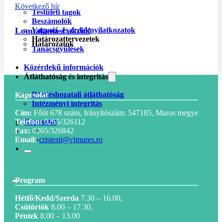
Következő hír
Testületi tagok
Beszámolók
Vagyon- és érdeknyilatkozatok
Lomtalaníási akció!
Határozattervezetek
Határozatok
Tanácsgyűlések
Közérdekű információk
Átláthatóság és integritás
Döntéshozatali átláthatóság
Kapcsolat
Intézményi integritás
Cím:
Főút 678 szám, Irányítószám: 547185,
Maros megye
Kapcsolat
Telefon:
0265/326112
Fax:
0265/326842
Email:
cristesti@cjmures.ro
Program
Hétfő/Kedd/Szerda
7.30 – 16.00,
Csütörtök
8.00 – 17.30,
Péntek
8.00 – 13.00