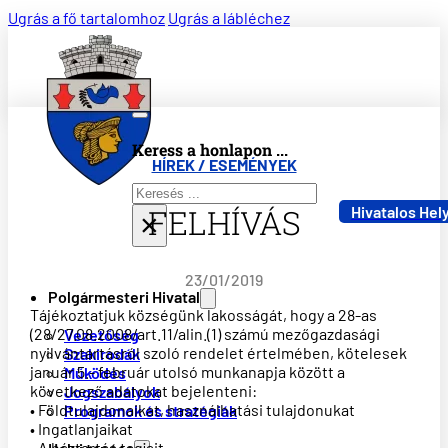
Ugrás a fő tartalomhoz
Ugrás a lábléchez
Keress a honlapon ...
HÍREK / ESEMÉNYEK
Keresés
FELHÍVÁS
Hivatalos Hel
×
23/01/2019
Polgármesteri Hivatal
Tájékoztatjuk községünk lakosságát, hogy a 28-as
(28/27.08.2008/art.11/alin.(1) számú mezőgazdasági
Vezetőség
nyilvántartásról szoló rendelet értelmében, kötelesek
Szakirodák
január 5.- február utolsó munkanapja között a
Működés
következő adatokat bejelenteni:
Jogszabályok
• Földtulajdonaikat, használhatási tulajdonukat
Programok és stratégiák
• Ingatlanjaikat
• A háztartás tagjait