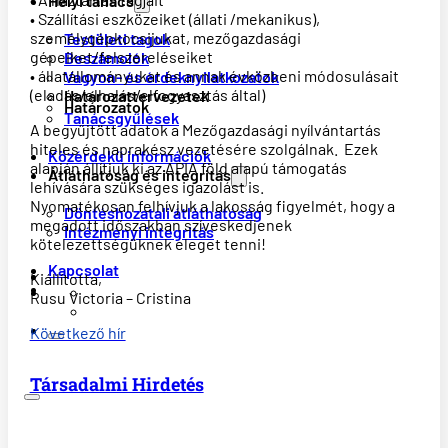
Helyi tanács
• Szállítási eszközeiket (állati /mekanikus),
személygépkocsijukat, mezőgazdasági
Testületi tagok
gépeiket/felszereléseiket
Beszámolók
• állatállományukat és annak évközbeni módosulásait
Vagyon- és érdeknyilatkozatok
(eladás/elhalás/elfogyasztás által)
Határozattervezetek
Határozatok
Tanácsgyűlések
A begyűjtött adatok a Mezőgazdasági nyílvántartás
hiteles és naprakész vezetésére szolgálnak. Ezek
Közérdekű információk
alapján állítjuk ki az APIA föld alapú támogatás
Átláthatóság és integritás
lehívására szükséges igazolást is.
Nyomatékosan felhívjuk a lakosság figyelmét, hogy a
Döntéshozatali átláthatóság
megadott időszakban szíveskedjenek
Intézményi integritás
kötelezettségüknek eleget tenni!
Kapcsolat
Kiállította,
Rusu Victoria – Cristina
Következő hír
Társadalmi Hirdetés