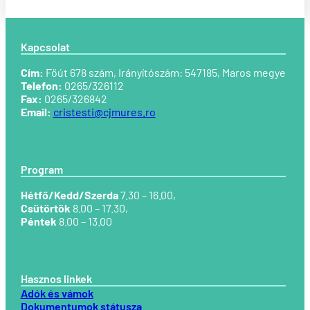
Kapcsolat
Cím:
Főút 678 szám, Irányítószám: 547185,
Maros megye
Telefon:
0265/326112
Fax:
0265/326842
Email:
cristesti@cjmures.ro
Program
Hétfő/Kedd/Szerda
7.30 – 16.00,
Csütörtök
8.00 – 17.30,
Péntek
8.00 – 13.00
Hasznos linkek
Adók és vámok
Dokumentumok státusza