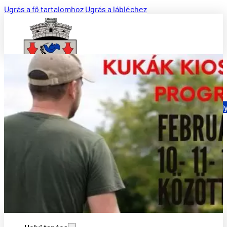
Ugrás a fő tartalomhoz
Ugrás a lábléchez
Keress a honlapon ...
Keresés
Hivatalos Hel
×
Polgármesteri Hivatal
Vezetőség
Szakirodák
Működés
Jogszabályok
Programok és stratégiák