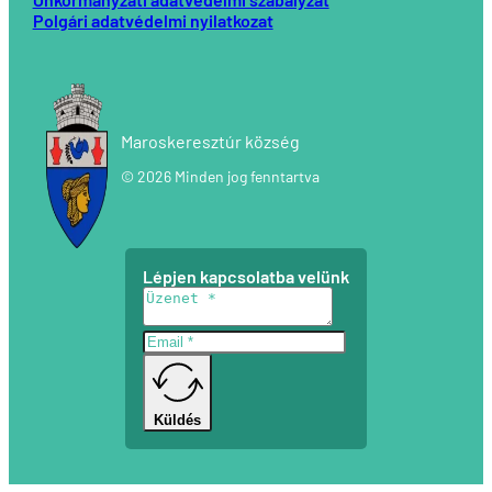
Polgári adatvédelmi nyilatkozat
Maroskeresztúr község
© 2026 Minden jog fenntartva
Lépjen kapcsolatba velünk
Küldés