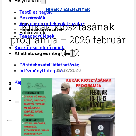
Helyi tanács
HÍREK / ESEMÉNYEK
Testületi tagok
Beszámolók
Kukák kiosztásának
Vagyon- és érdeknyilatkozatok
Határozattervezetek
Határozatok
Tanácsgyűlések
programja – 2026 február
Közérdekű információk
10-12
Átláthatóság és integritás
Döntéshozatali átláthatóság
09/02/2026
Intézményi integritás
Kapcsolat