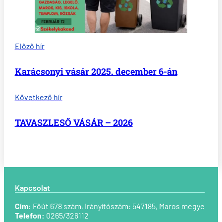
Előző hír
Karácsonyi vásár 2025. december 6-án
Következő hír
TAVASZLESŐ VÁSÁR – 2026
Kapcsolat
Cím:
Főút 678 szám, Irányítószám: 547185,
Maros megye
Telefon:
0265/326112