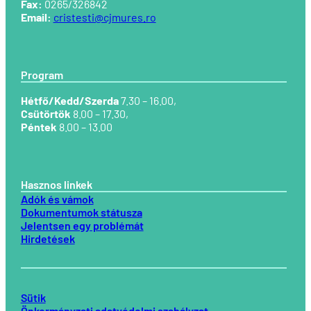
Fax:
0265/326842
Email:
cristesti@cjmures.ro
Program
Hétfő/Kedd/Szerda
7.30 – 16.00,
Csütörtök
8.00 – 17.30,
Péntek
8.00 – 13.00
Hasznos linkek
Adók és vámok
Dokumentumok státusza
Jelentsen egy problémát
Hirdetések
Sütik
Önkormányzati adatvédelmi szabályzat