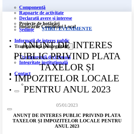
Componență
Rapoarte de activitate
Declarații avere și interese
Proiecte de hotărâri
Hotărârile Consiliului Local
ȘTIRI / EVENIMENTE
Ședințe
Informații de interes public
ANUNȚ DE INTERES
Transparență și integritate
PUBLIC PRIVIND PLATA
Transparență decizională
Integritate instituțională
TAXELOR ȘI
Contact
IMPOZITELOR LOCALE
PENTRU ANUL 2023
05/01/2023
ANUNȚ DE INTERES PUBLIC PRIVIND PLATA
TAXELOR ȘI IMPOZITELOR LOCALE PENTRU
ANUL 2023