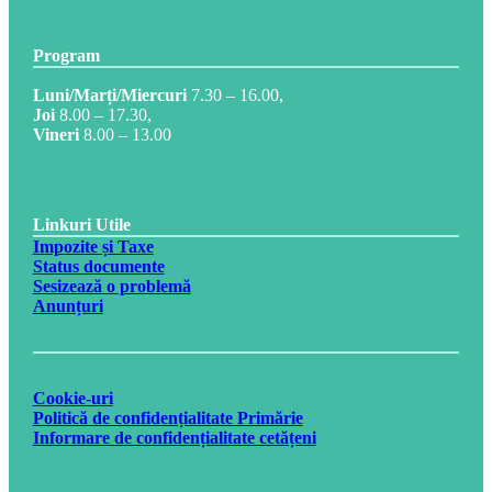
Program
Luni/Marți/Miercuri
7.30 – 16.00,
Joi
8.00 – 17.30,
Vineri
8.00 – 13.00
Linkuri Utile
Impozite și Taxe
Status documente
Sesizează o problemă
Anunțuri
Cookie-uri
Politică de confidențialitate Primărie
Informare de confidențialitate cetățeni