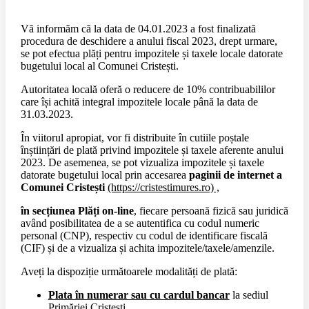
Vă informăm că la data de 04.01.2023 a fost finalizată
procedura de deschidere a anului fiscal 2023, drept urmare,
se pot efectua plăți pentru impozitele și taxele locale datorate
bugetului local al Comunei Cristești.
Autoritatea locală oferă o reducere de 10% contribuabililor
care își achită integral impozitele locale până la data de
31.03.2023.
În viitorul apropiat, vor fi distribuite în cutiile poștale
înștiințări de plată privind impozitele și taxele aferente anului
2023. De asemenea, se pot vizualiza impozitele și taxele
datorate bugetului local prin accesarea
paginii de internet a
Comunei Cristești
(https://cristestimures.ro) ,
în secțiunea Plăți on-line
, fiecare persoană fizică sau juridică
având posibilitatea de a se autentifica cu codul numeric
personal (CNP), respectiv cu codul de identificare fiscală
(CIF) și de a vizualiza și achita impozitele/taxele/amenzile.
Aveți la dispoziție următoarele modalități de plată:
Plata în numerar sau cu cardul bancar
la sediul
Primăriei Cristești