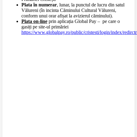
Plata în numerar
, lunar, la punctul de lucru din satul
Vălureni (în incinta Căminului Cultural Vălureni,
conform unui orar afișat la avizierul căminului).
Plata on-line
prin aplicația Global Pay – pe care o
gasiți pe site-ul primăriei
https://www.globalpay.ro/public/cristesti/login/index/redirctrl