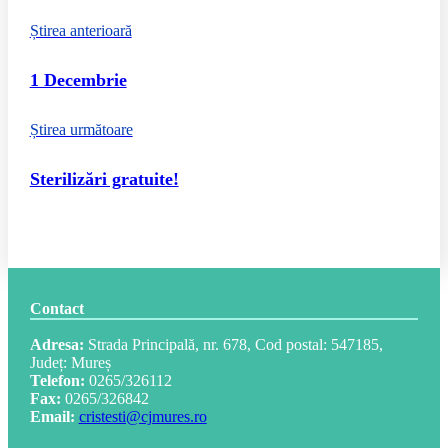
Știrea anterioară
1 Decembrie
Știrea următoare
Sterilizări gratuite!
Contact
Adresa:
Strada Principală, nr. 678, Cod postal: 547185,
Județ: Mureș
Telefon:
0265/326112
Fax:
0265/326842
Email:
cristesti@cjmures.ro