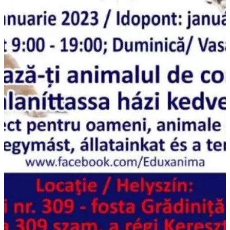
Consiliul Local
Componență
Rapoarte de activitate
Declarații avere și interese
Proiecte de hotărâri
Hotărârile Consiliului Local
Ședințe
Informații de interes public
Transparență și integritate
Transparență decizională
Integritate instituțională
Contact