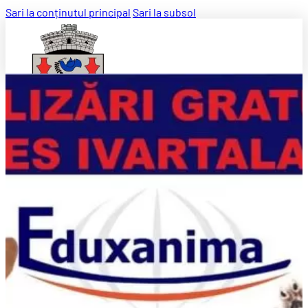
Sari la conținutul principal
Sari la subsol
Căutați pe site ...
Caută
×
Despre instituție
Conducere
Compartimente
Organizare
Legislație
Programe și strategii