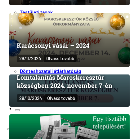
Helyi tanács
Testületi tagok
Beszámolók
Vagyon- és érdeknyilatkozatok
Tanácsgyűlések
Karácsonyi vásár – 2024
Közérdekű információk
29/11/2024
Olvass tovább
Átláthatóság és integritás
Döntéshozatali átláthatóság
Lomtalanítás Maroskeresztúr
Intézményi integritás
községben 2024. november 7-én
Kapcsolat
RO
28/10/2024
Olvass tovább