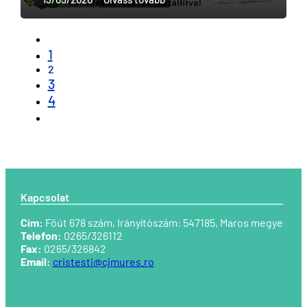
1
2
3
4
Kapcsolat
Cím:
Főút 678 szám, Irányítószám: 547185,
Maros megye
Telefon:
0265/326112
Fax:
0265/326842
Email:
cristesti@cjmures.ro