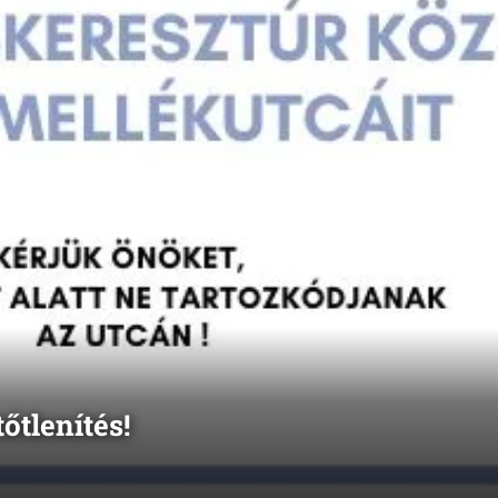
őtlenítés!