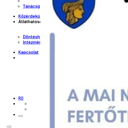
Tanácsgyűlések
Közérdekű információk
Átláthatóság és integritás
Döntéshozatali átláthatóság
Intézményi integritás
Kapcsolat
RO