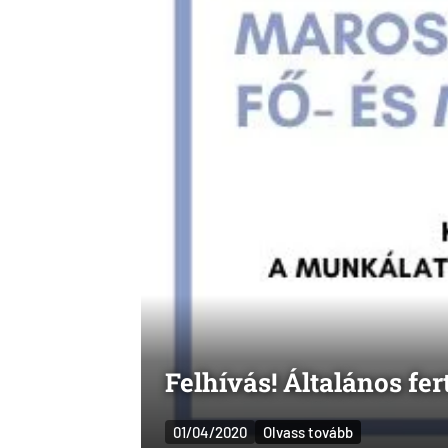
Felhívás! Általános fert
01/04/2020
Olvass tovább