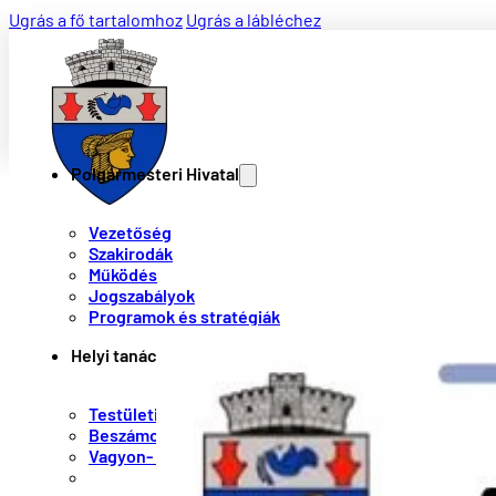
Ugrás a fő tartalomhoz
Ugrás a lábléchez
Polgármesteri Hivatal
Vezetőség
Szakirodák
Működés
Jogszabályok
Programok és stratégiák
Helyi tanács
Testületi tagok
Beszámolók
Vagyon- és érdeknyilatkozatok