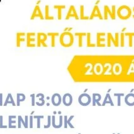
Keress a honlapon ...
Keresés
×